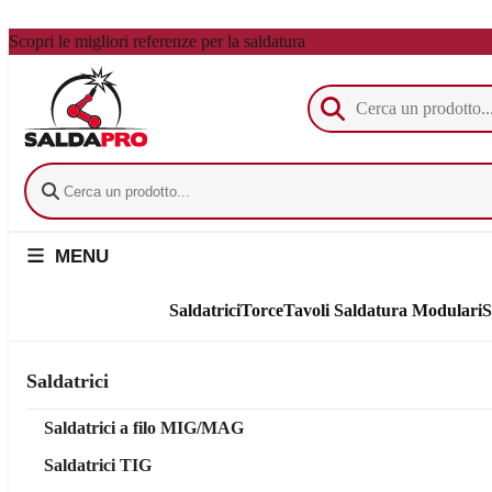
Vai al contenuto principale
Scopri le migliori referenze per la saldatura
MENU
Saldatrici
Torce
Tavoli Saldatura Modulari
S
Saldatrici
Saldatrici a filo MIG/MAG
Saldatrici TIG