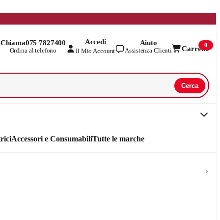
Accedi
Chiama
075 7827400
Aiuto
0
Carrello
Ordina al telefono
Assistenza Clienti
Il Mio Account
Cerca
rici
Accessori e Consumabili
Tutte le marche