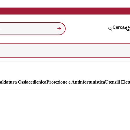
Cerca
aldatura Ossiacetilenica
Protezione e Antinfortunistica
Utensili Elett