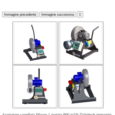
Immagine precedente
Immagine successiva

Aspiratore carrellato Mouse 1 portata 900 m3/h Dalpitech immagini