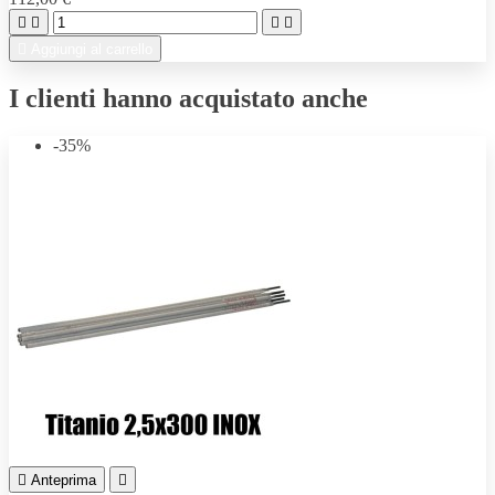





Aggiungi al carrello
I clienti hanno acquistato anche
-35%

Anteprima
