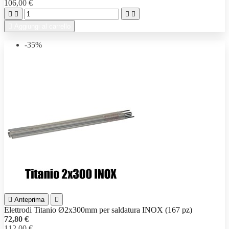
106,00 €





Aggiungi al carrello
-35%

Anteprima

Elettrodi Titanio Ø2x300mm per saldatura INOX (167 pz)
72,80 €
112,00 €