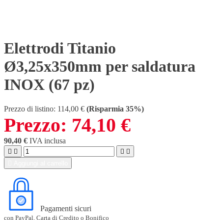
Elettrodi Titanio
Ø3,25x350mm per saldatura
INOX (67 pz)
Prezzo di listino:
114,00 €
(Risparmia 35%)
Prezzo:
74,10 €
90,40 €
IVA inclusa





Aggiungi al carrello
Pagamenti sicuri
con PayPal, Carta di Credito o Bonifico