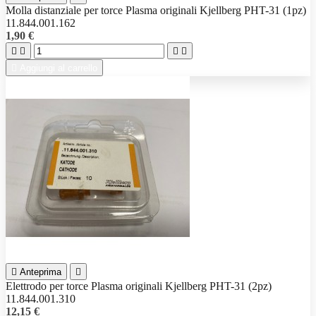
Molla distanziale per torce Plasma originali Kjellberg PHT-31 (1pz)
11.844.001.162
1,90 €





Aggiungi al carrello

Anteprima

Elettrodo per torce Plasma originali Kjellberg PHT-31 (2pz)
11.844.001.310
12,15 €