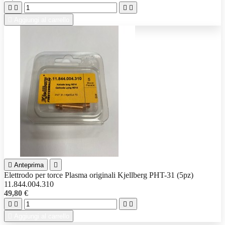





Aggiungi al carrello

Anteprima

Elettrodo per torce Plasma originali Kjellberg PHT-31 (5pz)
11.844.004.310
49,80 €





Aggiungi al carrello