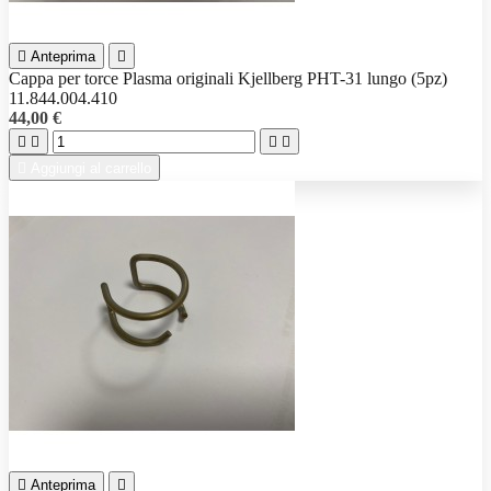

Anteprima

Cappa per torce Plasma originali Kjellberg PHT-31 lungo (5pz)
11.844.004.410
44,00 €





Aggiungi al carrello

Anteprima
