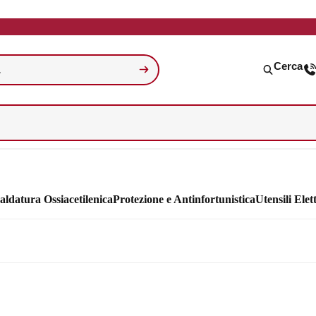
Cerca
aldatura Ossiacetilenica
Protezione e Antinfortunistica
Utensili Elett