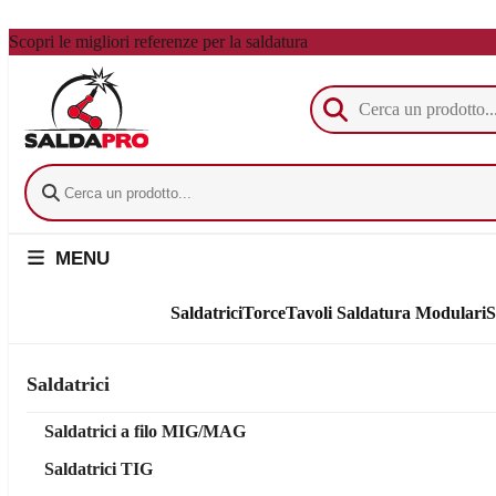
Vai al contenuto principale
Scopri le migliori referenze per la saldatura
MENU
Saldatrici
Torce
Tavoli Saldatura Modulari
S
Saldatrici
Saldatrici a filo MIG/MAG
Saldatrici TIG