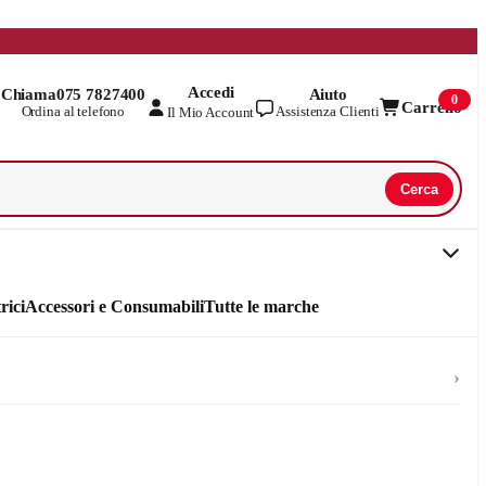
Accedi
Chiama
075 7827400
Aiuto
0
Carrello
Ordina al telefono
Assistenza Clienti
Il Mio Account
Cerca
rici
Accessori e Consumabili
Tutte le marche