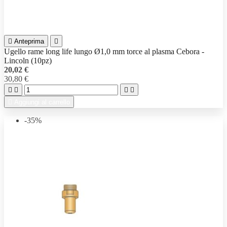

Anteprima

Ugello rame long life lungo Ø1,0 mm torce al plasma Cebora -
Lincoln (10pz)
20,02 €
30,80 €





Aggiungi al carrello
-35%