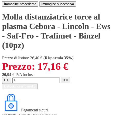
Immagine precedente
Immagine successiva
Molla distanziatrice torce al
plasma Cebora - Lincoln - Ews
- Saf-Fro - Trafimet - Binzel
(10pz)
Prezzo di listino:
26,40 €
(Risparmia 35%)
Prezzo:
17,16 €
20,94 €
IVA inclusa





Aggiungi al carrello
Pagamenti sicuri
con PayPal, Carta di Credito o Bonifico