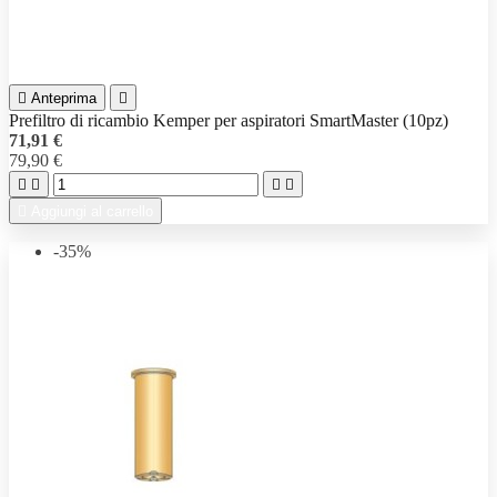

Anteprima

Prefiltro di ricambio Kemper per aspiratori SmartMaster (10pz)
71,91 €
79,90 €





Aggiungi al carrello
-35%