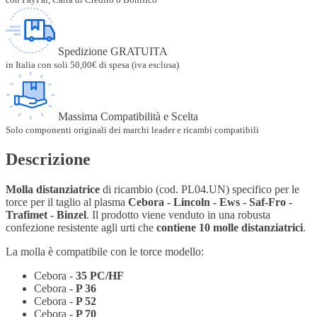
Spedizione GRATUITA
in Italia con soli 50,00€ di spesa (iva esclusa)
Massima Compatibilità e Scelta
Solo componenti originali dei marchi leader e ricambi compatibili
Descrizione
Molla distanziatrice
di ricambio (cod. PL04.UN) specifico per le
torce per il taglio al plasma
Cebora - Lincoln - Ews - Saf-Fro -
Trafimet - Binzel
. Il prodotto viene venduto in una robusta
confezione resistente agli urti che
contiene 10 molle distanziatrici
.
La molla è compatibile con le torce modello:
Cebora -
35 PC/HF
Cebora -
P 36
Cebora -
P 52
Cebora -
P 70