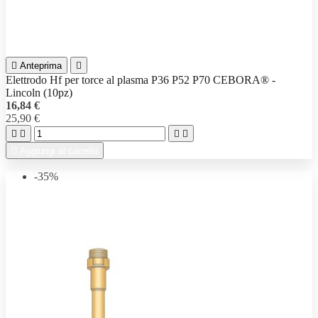

Anteprima

Elettrodo Hf per torce al plasma P36 P52 P70 CEBORA® -
Lincoln (10pz)
16,84 €
25,90 €





Aggiungi al carrello
-35%