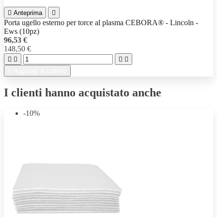

Anteprima

Porta ugello esterno per torce al plasma CEBORA® - Lincoln -
Ews (10pz)
96,53 €
148,50 €





Aggiungi al carrello
I clienti hanno acquistato anche
-10%