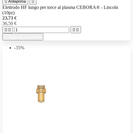

Anteprima

Elettrodo HF lungo per torce al plasma CEBORA® - Lincoln
(10pz)
23,73 €
36,50 €





Aggiungi al carrello
-35%