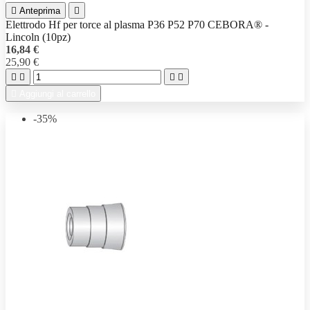

Anteprima

Elettrodo Hf per torce al plasma P36 P52 P70 CEBORA® -
Lincoln (10pz)
16,84 €
25,90 €





Aggiungi al carrello
-35%