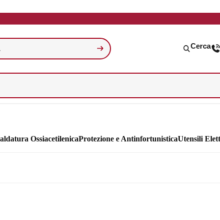
Cerca
aldatura Ossiacetilenica
Protezione e Antinfortunistica
Utensili Elett