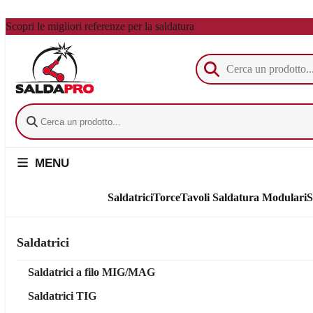
Vai al contenuto principale
Scopri le migliori referenze per la saldatura
MENU
Saldatrici
Torce
Tavoli Saldatura Modulari
S
Saldatrici
Saldatrici a filo MIG/MAG
Saldatrici TIG