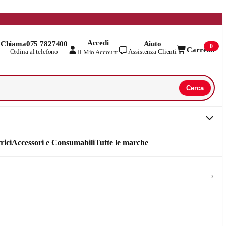
Accedi
Chiama
075 7827400
Aiuto
0
Carrello
Ordina al telefono
Assistenza Clienti
Il Mio Account
Cerca
rici
Accessori e Consumabili
Tutte le marche