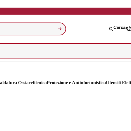
Cerca
aldatura Ossiacetilenica
Protezione e Antinfortunistica
Utensili Elett