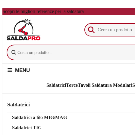
Vai al contenuto principale
Scopri le migliori referenze per la saldatura
MENU
Saldatrici
Torce
Tavoli Saldatura Modulari
S
Saldatrici
Saldatrici a filo MIG/MAG
Saldatrici TIG