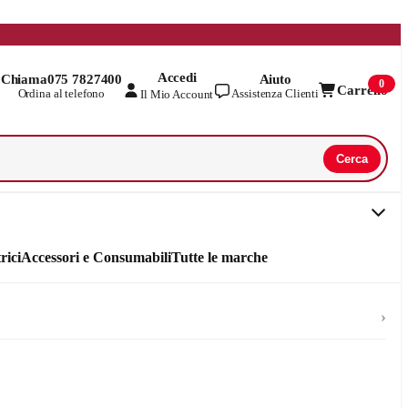
Accedi
Chiama
075 7827400
Aiuto
0
Carrello
Ordina al telefono
Assistenza Clienti
Il Mio Account
Cerca
rici
Accessori e Consumabili
Tutte le marche