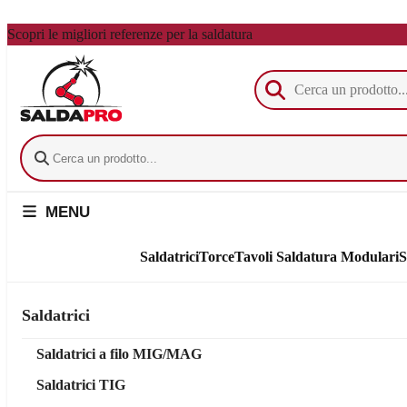
Vai al contenuto principale
Scopri le migliori referenze per la saldatura
MENU
Saldatrici
Torce
Tavoli Saldatura Modulari
S
Saldatrici
Saldatrici a filo MIG/MAG
Saldatrici TIG