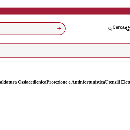
Cerca
aldatura Ossiacetilenica
Protezione e Antinfortunistica
Utensili Elett