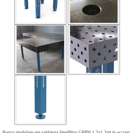
Banco modulare per saldatura SteelMax GPPH 1,2x1,2mt in acciaio