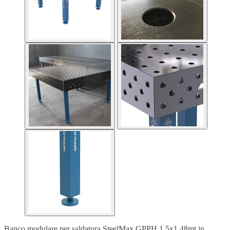
Banco modulare per saldatura SteelMax GPPH 1,5x1,48mt in