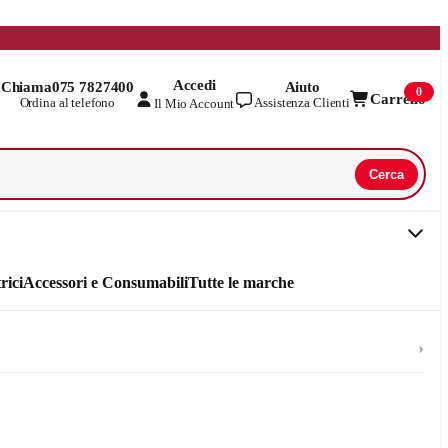
Accedi
Chiama
075 7827400
Aiuto
0
Carrello
Ordina al telefono
Assistenza Clienti
Il Mio Account
Cerca
rici
Accessori e Consumabili
Tutte le marche