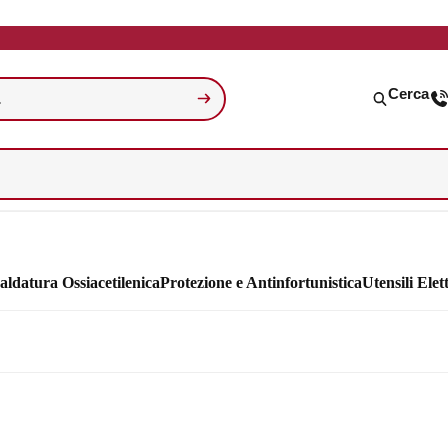
Cerca
aldatura Ossiacetilenica
Protezione e Antinfortunistica
Utensili Elett