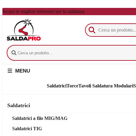
Vai al contenuto principale
Scopri le migliori referenze per la saldatura
MENU
Saldatrici
Torce
Tavoli Saldatura Modulari
S
Saldatrici
Saldatrici a filo MIG/MAG
Saldatrici TIG