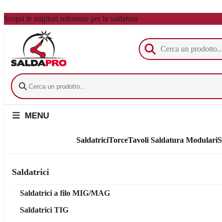
Vai al contenuto principale
Scopri le migliori referenze per la saldatura
MENU
Saldatrici
Torce
Tavoli Saldatura Modulari
S
Saldatrici
Saldatrici a filo MIG/MAG
Saldatrici TIG