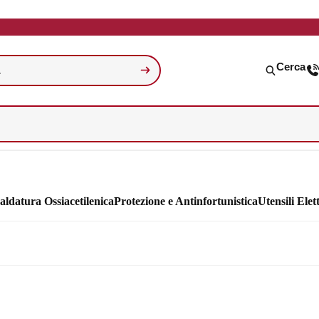
Cerca
aldatura Ossiacetilenica
Protezione e Antinfortunistica
Utensili Elett