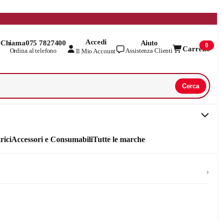
Accedi
Chiama
075 7827400
Aiuto
0
Carrello
Ordina al telefono
Assistenza Clienti
Il Mio Account
Cerca
rici
Accessori e Consumabili
Tutte le marche