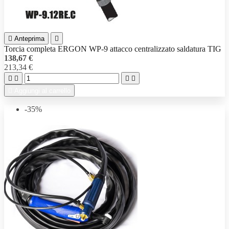

Anteprima

Torcia completa ERGON WP-9 attacco centralizzato saldatura TIG
138,67 €
213,34 €





Aggiungi al carrello
-35%