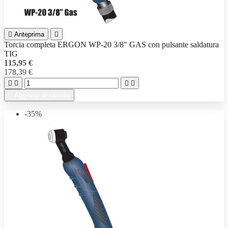

Anteprima

Torcia completa ERGON WP-20 3/8" GAS con pulsante saldatura
TIG
115,95 €
178,39 €





Aggiungi al carrello
-35%