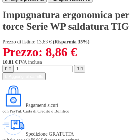
Impugnatura ergonomica per
torce Serie WP saldatura TIG
Prezzo di listino:
13,63 €
(Risparmia 35%)
Prezzo:
8,86 €
10,81 €
IVA inclusa





Aggiungi al carrello
Pagamenti sicuri
con PayPal, Carta di Credito o Bonifico
Spedizione GRATUITA
in Italia con soli 50,00€ di spesa (iva esclusa)