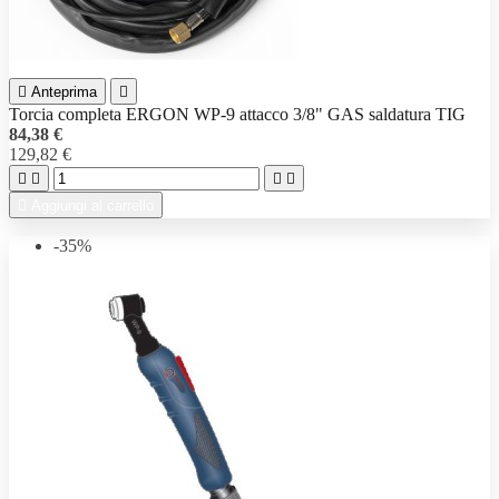

Anteprima

Torcia completa ERGON WP-9 attacco 3/8" GAS saldatura TIG
84,38 €
129,82 €





Aggiungi al carrello
-35%