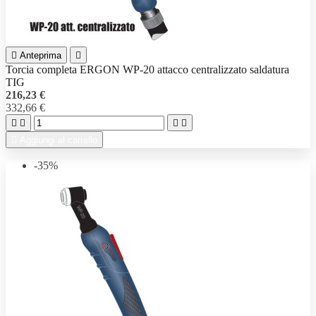

Anteprima

Torcia completa ERGON WP-20 attacco centralizzato saldatura
TIG
216,23 €
332,66 €





Aggiungi al carrello
-35%