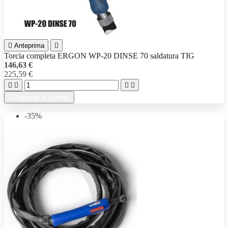

Anteprima

Torcia completa ERGON WP-20 DINSE 70 saldatura TIG
146,63 €
225,59 €





Aggiungi al carrello
-35%