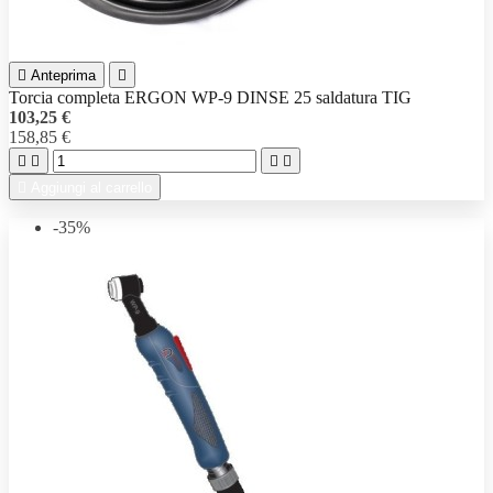

Anteprima

Torcia completa ERGON WP-9 DINSE 25 saldatura TIG
103,25 €
158,85 €





Aggiungi al carrello
-35%