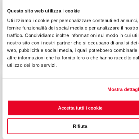
Questo sito web utilizza i cookie
Utilizziamo i cookie per personalizzare contenuti ed annunci,

Anteprima

fornire funzionalità dei social media e per analizzare il nostro
Saldatrice ad elettrodo MMA-Lift TIG-Scriccatura Jasic ARC PRO
traffico. Condividiamo inoltre informazioni sul modo in cui utili
630, 50-630A 380V
2.345,00 €
nostro sito con i nostri partner che si occupano di analisi dei 
3.350,00 €
web, pubblicità e social media, i quali potrebbero combinarle




altre informazioni che ha fornito loro o che hanno raccolto da

Aggiungi al carrello
utilizzo dei loro servizi.
-30%
Mostra dettagl
Accetta tutti i cookie
Rifiuta