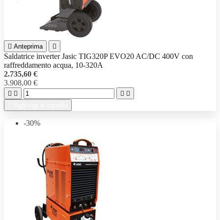

Anteprima

Saldatrice inverter Jasic TIG320P EVO20 AC/DC 400V con
raffreddamento acqua, 10-320A
2.735,60 €
3.908,00 €





Aggiungi al carrello
-30%