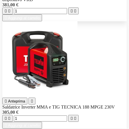
381,00 €





Aggiungi al carrello

Anteprima

Saldatrice Inverter MMA e TIG TECNICA 188 MPGE 230V
305,00 €





Aggiungi al carrello