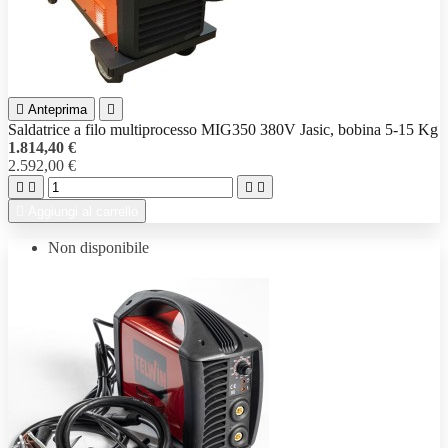

Anteprima

Saldatrice a filo multiprocesso MIG350 380V Jasic, bobina 5-15 Kg
1.814,40 €
2.592,00 €





Aggiungi al carrello
Non disponibile