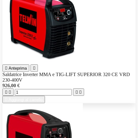

Anteprima

Saldatrice Inverter MMA e TIG-LIFT SUPERIOR 320 CE VRD
230-400V
926,00 €





Aggiungi al carrello