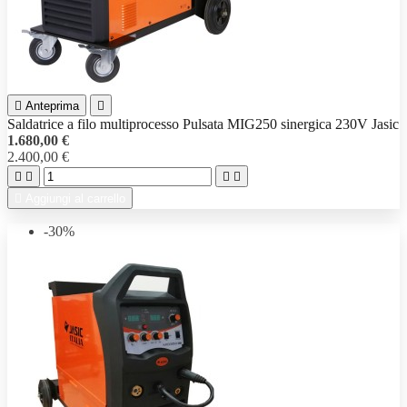

Anteprima

Saldatrice a filo multiprocesso Pulsata MIG250 sinergica 230V Jasic
1.680,00 €
2.400,00 €





Aggiungi al carrello
-30%