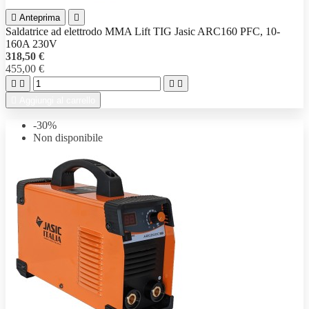

Anteprima

Saldatrice ad elettrodo MMA Lift TIG Jasic ARC160 PFC, 10-
160A 230V
318,50 €
455,00 €





Aggiungi al carrello
-30%
Non disponibile