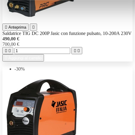

Anteprima

Saldatrice TIG DC 200P Jasic con funzione pulsato, 10-200A 230V
490,00 €
700,00 €





Aggiungi al carrello
-30%