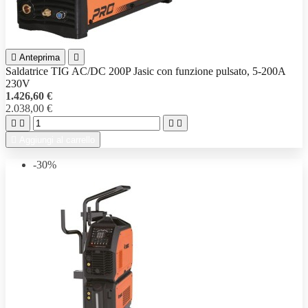

Anteprima

Saldatrice TIG AC/DC 200P Jasic con funzione pulsato, 5-200A
230V
1.426,60 €
2.038,00 €





Aggiungi al carrello
-30%