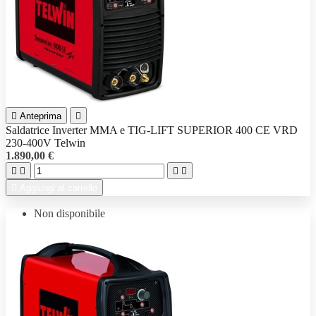

Anteprima

Saldatrice Inverter MMA e TIG-LIFT SUPERIOR 400 CE VRD
230-400V Telwin
1.890,00 €





Aggiungi al carrello
Non disponibile