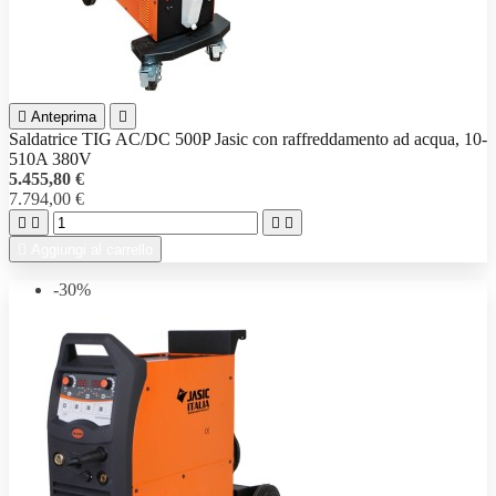

Anteprima

Saldatrice TIG AC/DC 500P Jasic con raffreddamento ad acqua, 10-
510A 380V
5.455,80 €
7.794,00 €





Aggiungi al carrello
-30%