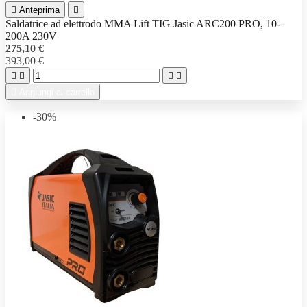

Anteprima

Saldatrice ad elettrodo MMA Lift TIG Jasic ARC200 PRO, 10-
200A 230V
275,10 €
393,00 €





Aggiungi al carrello
-30%