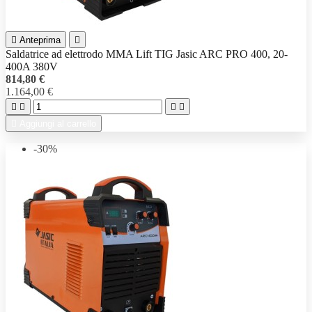

Anteprima

Saldatrice ad elettrodo MMA Lift TIG Jasic ARC PRO 400, 20-
400A 380V
814,80 €
1.164,00 €





Aggiungi al carrello
-30%