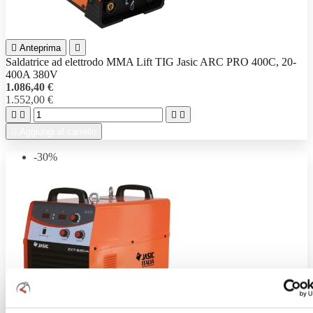

Anteprima

Saldatrice ad elettrodo MMA Lift TIG Jasic ARC PRO 400C, 20-
400A 380V
1.086,40 €
1.552,00 €





Aggiungi al carrello
-30%