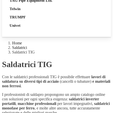
TAG Pipe Equipment Ltd.
Telwin
TRUMPF
Univet
Home
Saldatrici
Saldatrici TIG
Saldatrici TIG
Con le saldatrici professionali TIG è possibile effettuare
lavori di
saldatura su diversi tipi di acciaio
(cancelli o tubature)
e materiali
non ferrosi
.
I professionisti di saldapro propongono un ampio catalogo online
con soluzioni per ogni specifica esigenza:
saldatrici inverter
portatili
,
macchine professionali
per lavori impegnativi,
saldatrici
monofase per ferro
, e molte altre ancora, tutte accuratamente
selezionate e delle migliori marche.