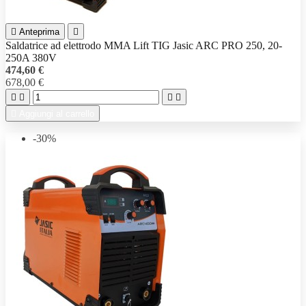

Anteprima

Saldatrice ad elettrodo MMA Lift TIG Jasic ARC PRO 250, 20-
250A 380V
474,60 €
678,00 €





Aggiungi al carrello
-30%