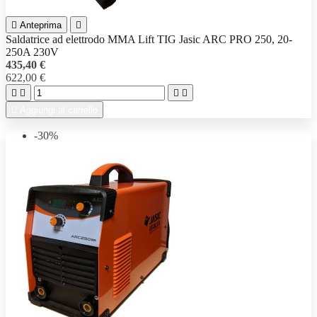

Anteprima

Saldatrice ad elettrodo MMA Lift TIG Jasic ARC PRO 250, 20-
250A 230V
435,40 €
622,00 €





Aggiungi al carrello
-30%