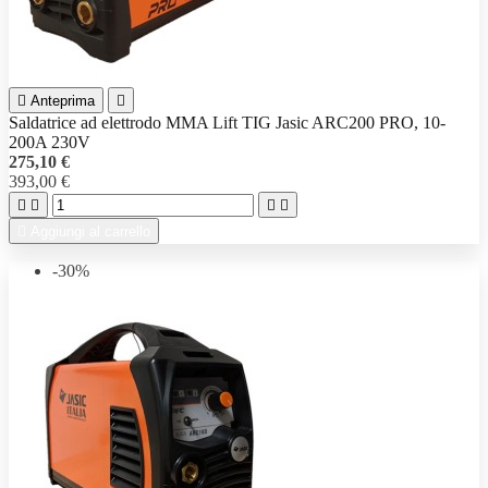

Anteprima

Saldatrice ad elettrodo MMA Lift TIG Jasic ARC200 PRO, 10-
200A 230V
275,10 €
393,00 €





Aggiungi al carrello
-30%