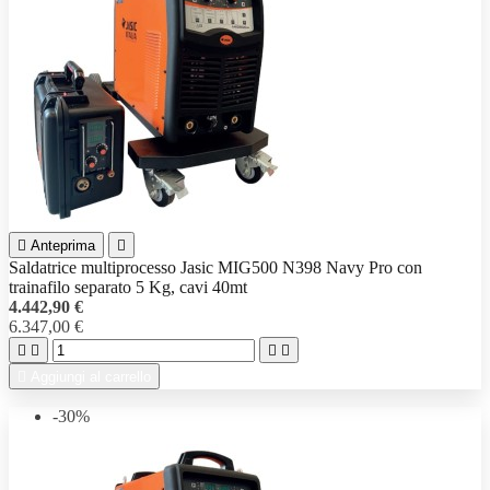

Anteprima

Saldatrice multiprocesso Jasic MIG500 N398 Navy Pro con
trainafilo separato 5 Kg, cavi 40mt
4.442,90 €
6.347,00 €





Aggiungi al carrello
-30%