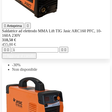

Anteprima

Saldatrice ad elettrodo MMA Lift TIG Jasic ARC160 PFC, 10-
160A 230V
318,50 €
455,00 €





Aggiungi al carrello
-30%
Non disponibile