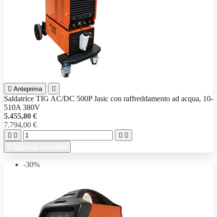

Anteprima

Saldatrice TIG AC/DC 500P Jasic con raffreddamento ad acqua, 10-
510A 380V
5.455,80 €
7.794,00 €





Aggiungi al carrello
-30%