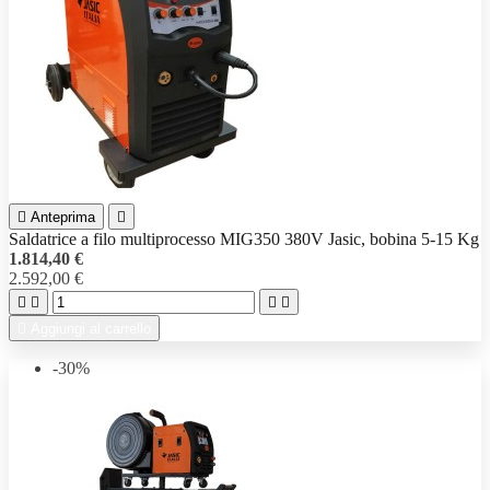

Anteprima

Saldatrice a filo multiprocesso MIG350 380V Jasic, bobina 5-15 Kg
1.814,40 €
2.592,00 €





Aggiungi al carrello
-30%