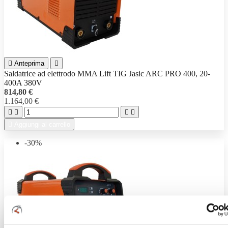

Anteprima

Saldatrice ad elettrodo MMA Lift TIG Jasic ARC PRO 400, 20-
400A 380V
814,80 €
1.164,00 €





Aggiungi al carrello
-30%