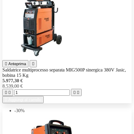

Anteprima

Saldatrice multiprocesso separata MIG500P sinergica 380V Jasic,
bobina 15 Kg
5.977,30 €
8.539,00 €





Aggiungi al carrello
-30%