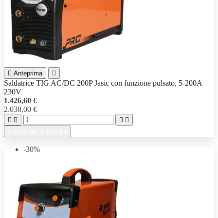

Anteprima

Saldatrice TIG AC/DC 200P Jasic con funzione pulsato, 5-200A
230V
1.426,60 €
2.038,00 €





Aggiungi al carrello
-30%