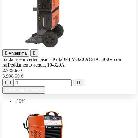

Anteprima

Saldatrice inverter Jasic TIG320P EVO20 AC/DC 400V con
raffreddamento acqua, 10-320A
2.735,60 €
3.908,00 €





Aggiungi al carrello
-30%