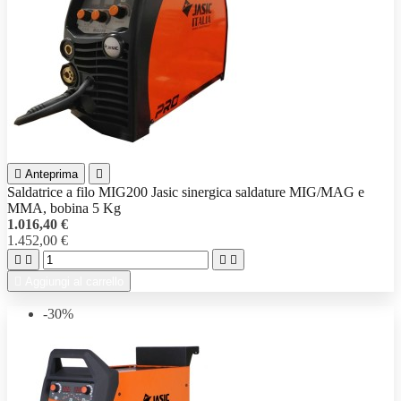

Anteprima

Saldatrice a filo MIG200 Jasic sinergica saldature MIG/MAG e
MMA, bobina 5 Kg
1.016,40 €
1.452,00 €





Aggiungi al carrello
-30%