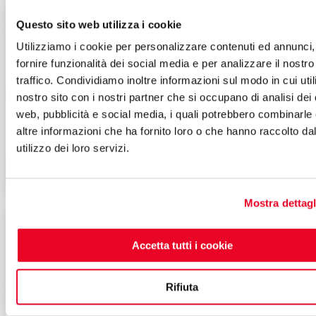
Questo sito web utilizza i cookie
Utilizziamo i cookie per personalizzare contenuti ed annunci,
fornire funzionalità dei social media e per analizzare il nostro
traffico. Condividiamo inoltre informazioni sul modo in cui utili

Anteprima

nostro sito con i nostri partner che si occupano di analisi dei 
Saldatrice ad elettrodo MMA Lift TIG Jasic ARC PRO 400C, 20-
web, pubblicità e social media, i quali potrebbero combinarle
400A 380V
altre informazioni che ha fornito loro o che hanno raccolto da
1.086,40 €
1.552,00 €
utilizzo dei loro servizi.





Aggiungi al carrello
Mostra dettagl
-30%
Accetta tutti i cookie
Rifiuta