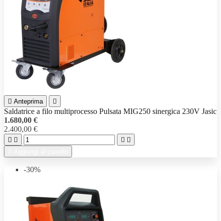

Anteprima

Saldatrice a filo multiprocesso Pulsata MIG250 sinergica 230V Jasic
1.680,00 €
2.400,00 €





Aggiungi al carrello
-30%