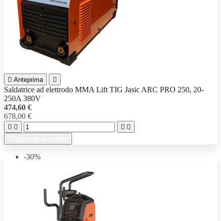

Anteprima

Saldatrice ad elettrodo MMA Lift TIG Jasic ARC PRO 250, 20-
250A 380V
474,60 €
678,00 €





Aggiungi al carrello
-30%