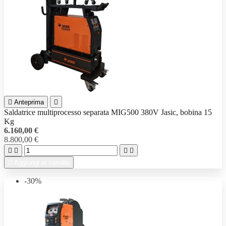

Anteprima

Saldatrice multiprocesso separata MIG500 380V Jasic, bobina 15
Kg
6.160,00 €
8.800,00 €





Aggiungi al carrello
-30%