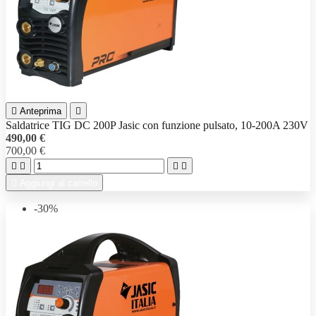

Anteprima

Saldatrice TIG DC 200P Jasic con funzione pulsato, 10-200A 230V
490,00 €
700,00 €





Aggiungi al carrello
-30%