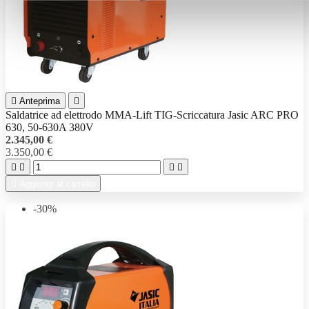

Anteprima

Saldatrice ad elettrodo MMA-Lift TIG-Scriccatura Jasic ARC PRO
630, 50-630A 380V
2.345,00 €
3.350,00 €





Aggiungi al carrello
-30%