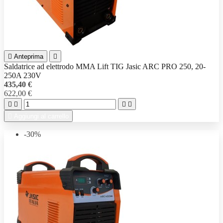

Anteprima

Saldatrice ad elettrodo MMA Lift TIG Jasic ARC PRO 250, 20-
250A 230V
435,40 €
622,00 €





Aggiungi al carrello
-30%