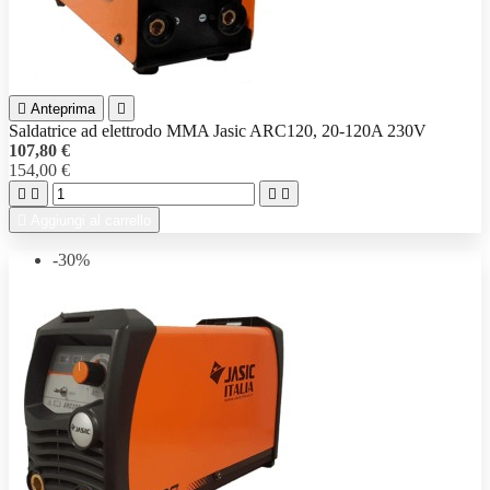

Anteprima

Saldatrice ad elettrodo MMA Jasic ARC120, 20-120A 230V
107,80 €
154,00 €





Aggiungi al carrello
-30%