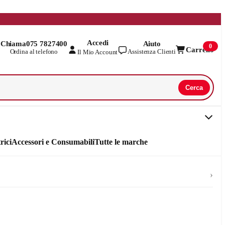
Accedi
Chiama
075 7827400
Aiuto
0
Carrello
Ordina al telefono
Assistenza Clienti
Il Mio Account
Cerca
rici
Accessori e Consumabili
Tutte le marche