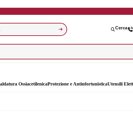
Cerca
aldatura Ossiacetilenica
Protezione e Antinfortunistica
Utensili Elett