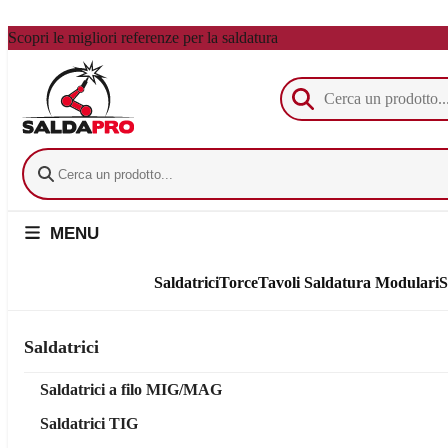
Vai al contenuto principale
Scopri le migliori referenze per la saldatura
MENU
Saldatrici
Torce
Tavoli Saldatura Modulari
S
Saldatrici
Saldatrici a filo MIG/MAG
Saldatrici TIG